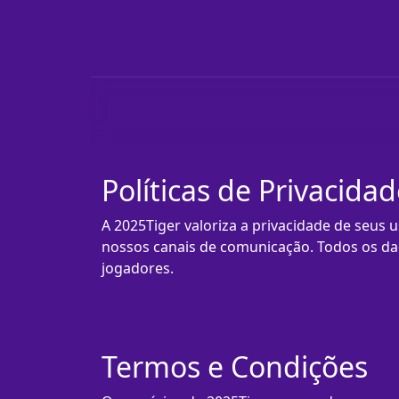
Políticas de Privacida
A 2025Tiger valoriza a privacidade de seus
nossos canais de comunicação. Todos os dad
jogadores.
Termos e Condições