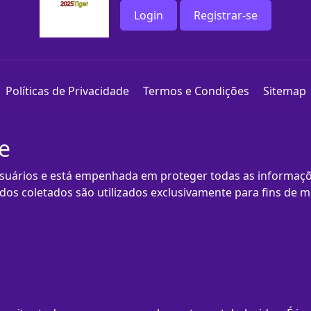
Login
Registrar-se
Políticas de Privacidade
Termos e Condições
Sitemap
de
 usuários e está empenhada em proteger todas as informaçõ
os coletados são utilizados exclusivamente para fins de m