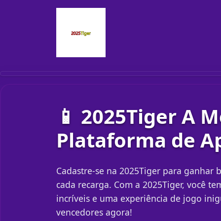
📱 2025Tiger A M
Plataforma de A
Cadastre-se na 2025Tiger para ganhar 
cada recarga. Com a 2025Tiger, você t
incríveis e uma experiência de jogo inig
vencedores agora!