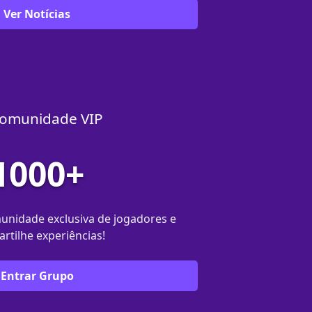
Ver Notícias
Comunidade VIP
1000+
unidade exclusiva de jogadores e
rtilhe experiências!
Entrar Grupo