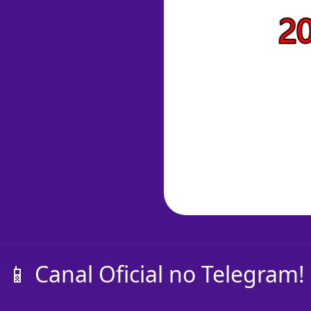
📱 Canal Oficial no Telegram!