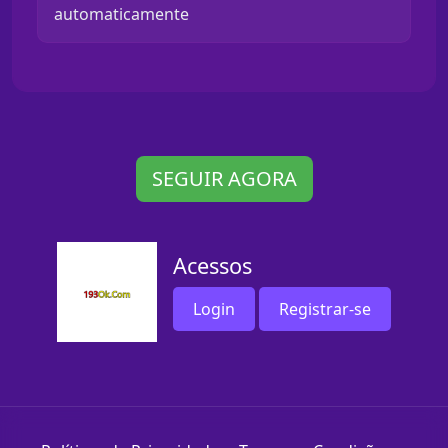
automaticamente
SEGUIR AGORA
Acessos
Login
Registrar-se