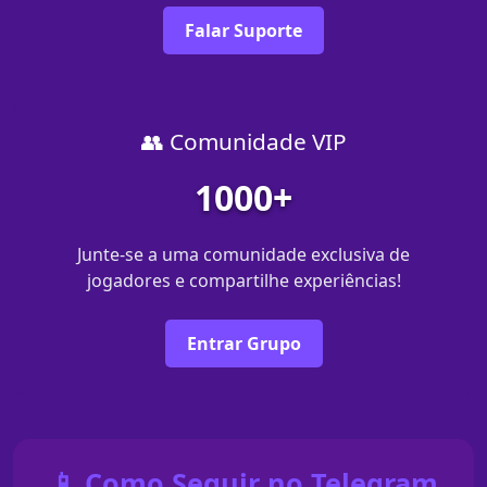
Falar Suporte
👥 Comunidade VIP
1000+
Junte-se a uma comunidade exclusiva de
jogadores e compartilhe experiências!
Entrar Grupo
📱 Como Seguir no Telegram