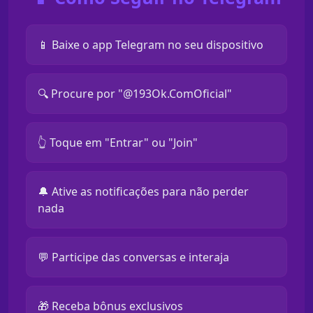
📱 Baixe o app Telegram no seu dispositivo
🔍 Procure por "@193Ok.ComOficial"
👆 Toque em "Entrar" ou "Join"
🔔 Ative as notificações para não perder
nada
💬 Participe das conversas e interaja
🎁 Receba bônus exclusivos