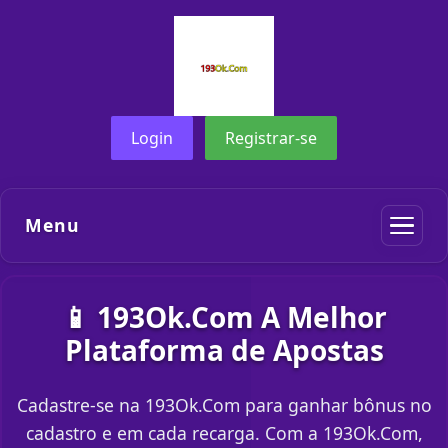
Login
Registrar-se
Menu
📱 193Ok.Com A Melhor
Plataforma de Apostas
Cadastre-se na 193Ok.Com para ganhar bônus no
cadastro e em cada recarga. Com a 193Ok.Com,