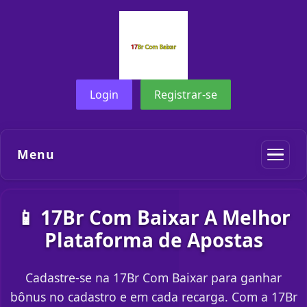
Login
Registrar-se
Menu
📱 17Br Com Baixar A Melhor
Plataforma de Apostas
Cadastre-se na 17Br Com Baixar para ganhar
bônus no cadastro e em cada recarga. Com a 17Br