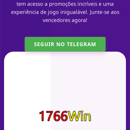
tem acesso a promoções incríveis e uma
experiência de jogo inigualável. Junte-se aos
vencedores agora!
SEGUIR NO TELEGRAM