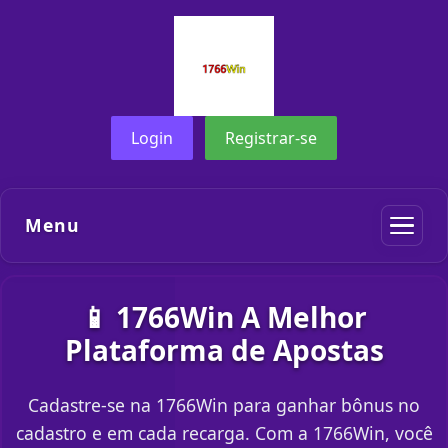
Login
Registrar-se
Menu
📱 1766Win A Melhor
Plataforma de Apostas
Cadastre-se na 1766Win para ganhar bônus no
cadastro e em cada recarga. Com a 1766Win, você