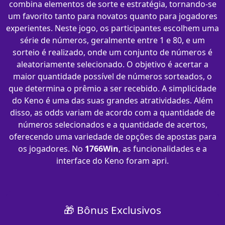
combina elementos de sorte e estratégia, tornando-se
um favorito tanto para novatos quanto para jogadores
experientes. Neste jogo, os participantes escolhem uma
série de números, geralmente entre 1 e 80, e um
sorteio é realizado, onde um conjunto de números é
aleatoriamente selecionado. O objetivo é acertar a
maior quantidade possível de números sorteados, o
que determina o prêmio a ser recebido. A simplicidade
do Keno é uma das suas grandes atratividades. Além
disso, as odds variam de acordo com a quantidade de
números selecionados e a quantidade de acertos,
oferecendo uma variedade de opções de apostas para
os jogadores. No
1766Win
, as funcionalidades e a
interface do Keno foram apri.
🎁 Bônus Exclusivos