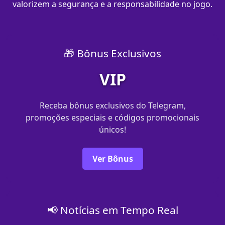
valorizem a segurança e a responsabilidade no jogo.
🎁 Bônus Exclusivos
VIP
Receba bônus exclusivos do Telegram,
promoções especiais e códigos promocionais
únicos!
Ver Bônus
📢 Notícias em Tempo Real