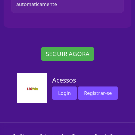
automaticamente
SEGUIR AGORA
Acessos
Login
Registrar-se