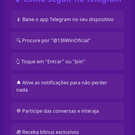
📱 Baixe o app Telegram no seu dispositivo
🔍 Procure por "@136WinOficial"
👆 Toque em "Entrar" ou "Join"
🔔 Ative as notificações para não perder
nada
💬 Participe das conversas e interaja
🎁 Receba bônus exclusivos