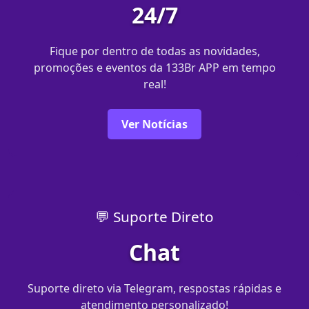
24/7
Fique por dentro de todas as novidades,
promoções e eventos da 133Br APP em tempo
real!
Ver Notícias
💬 Suporte Direto
Chat
Suporte direto via Telegram, respostas rápidas e
atendimento personalizado!