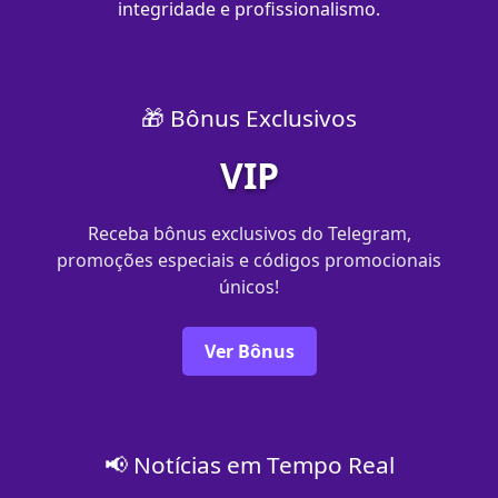
integridade e profissionalismo.
🎁 Bônus Exclusivos
VIP
Receba bônus exclusivos do Telegram,
promoções especiais e códigos promocionais
únicos!
Ver Bônus
📢 Notícias em Tempo Real