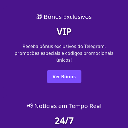
🎁 Bônus Exclusivos
VIP
Receba bônus exclusivos do Telegram,
promoções especiais e códigos promocionais
únicos!
Ver Bônus
📢 Notícias em Tempo Real
24/7