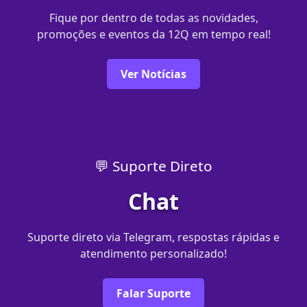
Fique por dentro de todas as novidades,
promoções e eventos da 12Q em tempo real!
Ver Notícias
💬 Suporte Direto
Chat
Suporte direto via Telegram, respostas rápidas e
atendimento personalizado!
Falar Suporte