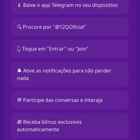
📱 Baixe o app Telegram no seu dispositivo
🔍 Procure por "@12QOficial"
👆 Toque em "Entrar" ou "Join"
🔔 Ative as notificações para não perder
nada
💬 Participe das conversas e interaja
🎁 Receba bônus exclusivos
automaticamente