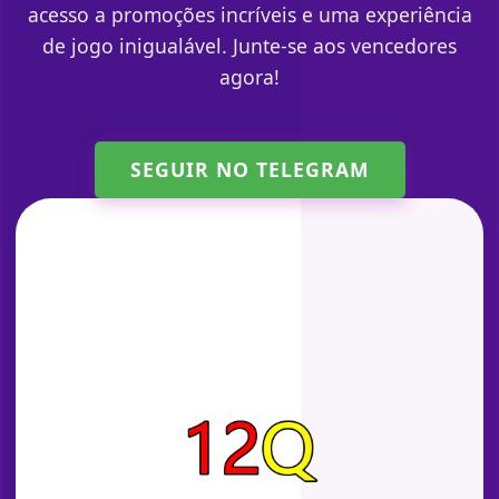
acesso a promoções incríveis e uma experiência
de jogo inigualável. Junte-se aos vencedores
agora!
SEGUIR NO TELEGRAM