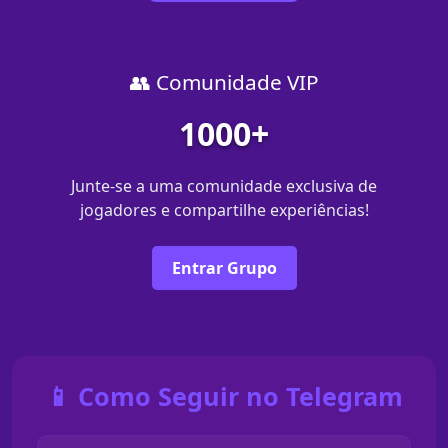
👥 Comunidade VIP
1000+
Junte-se a uma comunidade exclusiva de
jogadores e compartilhe experiências!
Entrar Grupo
📱 Como Seguir no Telegram