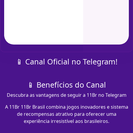
📱 Canal Oficial no Telegram!
📱 Benefícios do Canal
Descubra as vantagens de seguir a 11Br no Telegram
A 11Br 11Br Brasil combina jogos inovadores e sistema
de recompensas atrativo para oferecer uma
experiência irresistível aos brasileiros.