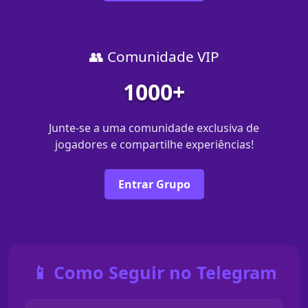
👥 Comunidade VIP
1000+
Junte-se a uma comunidade exclusiva de
jogadores e compartilhe experiências!
Entrar Grupo
📱 Como Seguir no Telegram