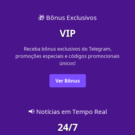
🎁 Bônus Exclusivos
VIP
Receba bônus exclusivos do Telegram,
promoções especiais e códigos promocionais
únicos!
Ver Bônus
📢 Notícias em Tempo Real
24/7