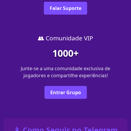
Falar Suporte
👥 Comunidade VIP
1000+
Junte-se a uma comunidade exclusiva de
jogadores e compartilhe experiências!
Entrar Grupo
📱 Como Seguir no Telegram