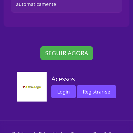
automaticamente
SEGUIR AGORA
Acessos
Login
Registrar-se