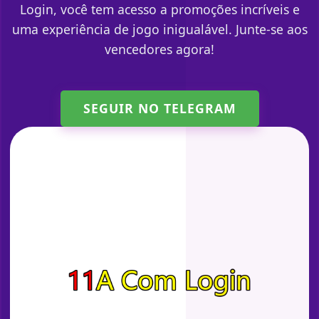
Login, você tem acesso a promoções incríveis e
uma experiência de jogo inigualável. Junte-se aos
vencedores agora!
SEGUIR NO TELEGRAM