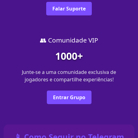
Falar Suporte
👥 Comunidade VIP
1000+
Junte-se a uma comunidade exclusiva de
jogadores e compartilhe experiências!
Entrar Grupo
📱 Como Seguir no Telegram