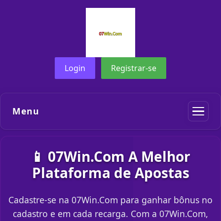
Login
Registrar-se
Menu
📱 07Win.Com A Melhor
Plataforma de Apostas
Cadastre-se na 07Win.Com para ganhar bônus no
cadastro e em cada recarga. Com a 07Win.Com,