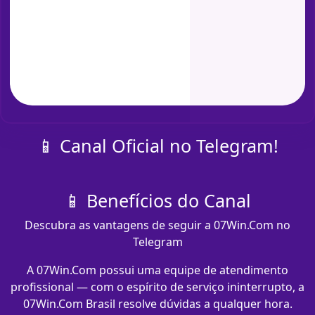
📱 Canal Oficial no Telegram!
📱 Benefícios do Canal
Descubra as vantagens de seguir a 07Win.Com no
Telegram
A 07Win.Com possui uma equipe de atendimento
profissional — com o espírito de serviço ininterrupto, a
07Win.Com Brasil resolve dúvidas a qualquer hora.