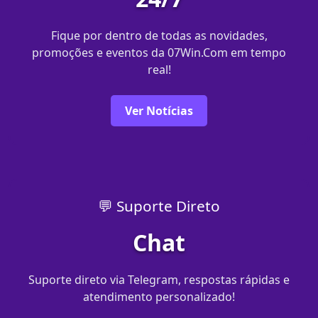
Fique por dentro de todas as novidades,
promoções e eventos da 07Win.Com em tempo
real!
Ver Notícias
💬 Suporte Direto
Chat
Suporte direto via Telegram, respostas rápidas e
atendimento personalizado!