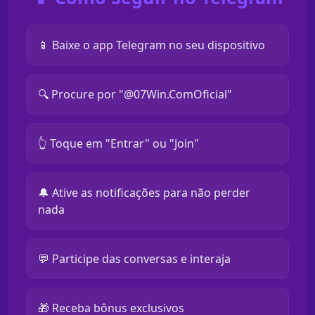
📱 Baixe o app Telegram no seu dispositivo
🔍 Procure por "@07Win.ComOficial"
👆 Toque em "Entrar" ou "Join"
🔔 Ative as notificações para não perder
nada
💬 Participe das conversas e interaja
🎁 Receba bônus exclusivos