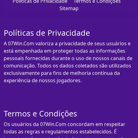
Políticas de Privacidade
Termos e Condições
Sitemap
Políticas de Privacidade
A 07Win.Com valoriza a privacidade de seus usuários e
está empenhada em proteger todas as informações
pessoais fornecidas durante o uso de nossos canais de
comunicação. Todos os dados coletados são utilizados
exclusivamente para fins de melhoria contínua da
experiência de nossos jogadores.
Termos e Condições
Os usuários da 07Win.Com concordam em respeitar
todas as regras e regulamentos estabelecidos. É