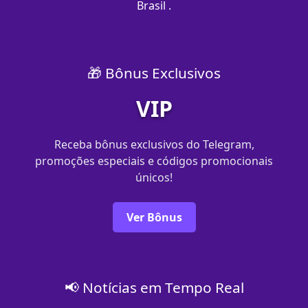
Brasil .
🎁 Bônus Exclusivos
VIP
Receba bônus exclusivos do Telegram,
promoções especiais e códigos promocionais
únicos!
Ver Bônus
📢 Notícias em Tempo Real