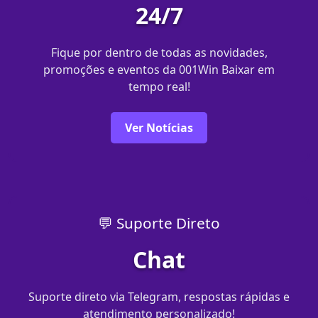
24/7
Fique por dentro de todas as novidades,
promoções e eventos da 001Win Baixar em
tempo real!
Ver Notícias
💬 Suporte Direto
Chat
Suporte direto via Telegram, respostas rápidas e
atendimento personalizado!