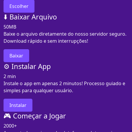
Escolher
⬇️ Baixar Arquivo
50MB
Baixe o arquivo diretamente do nosso servidor seguro.
Download rápido e sem interrupções!
Baixar
⚙️ Instalar App
2 min
Instale o app em apenas 2 minutos! Processo guiado e
simples para qualquer usuário.
Instalar
🎮 Começar a Jogar
2000+